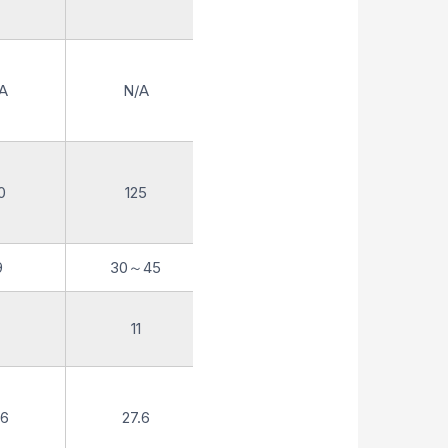
A
N/A
N/A
0
125
110
9
30～45
1520
11
11
.6
27.6
27.6