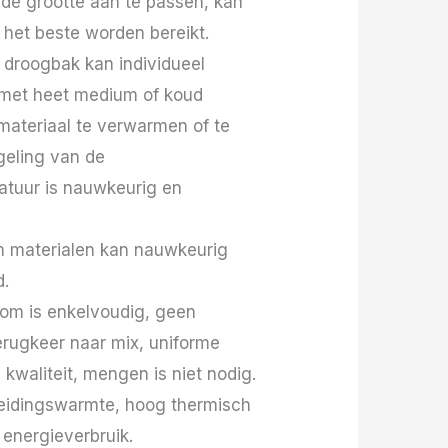
de grootte aan te passen, kan
het beste worden bereikt.
 droogbak kan individueel
met heet medium of koud
ateriaal te verwarmen of te
geling van de
atuur is nauwkeurig en
van materialen kan nauwkeurig
d.
oom is enkelvoudig, geen
rugkeer naar mix, uniforme
 kwaliteit, mengen is niet nodig.
eidingswarmte, hoog thermisch
energieverbruik.