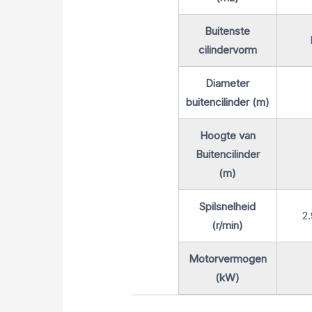
Buitenste
cilindervorm
Diameter
buitencilinder (m)
Hoogte van
Buitencilinder
(m)
Spilsnelheid
2
(r/min)
Motorvermogen
(kW)