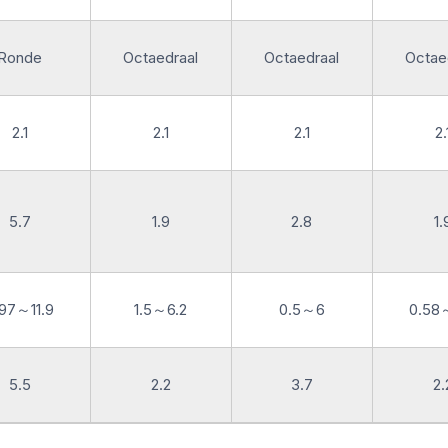
Ronde
Octaedraal
Octaedraal
Octae
2.1
2.1
2.1
2.
5.7
1.9
2.8
1.
.97～11.9
1.5～6.2
0.5～6
0.58
5.5
2.2
3.7
2.