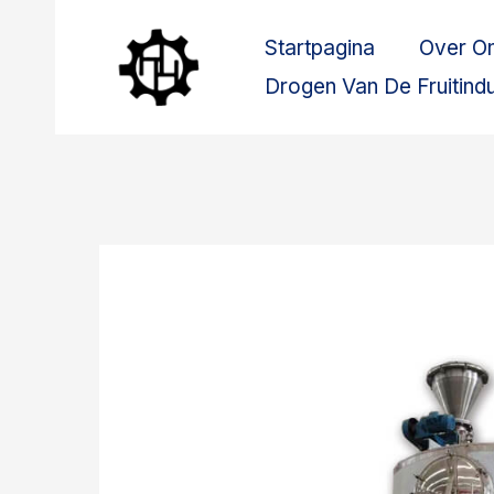
Ga
Startpagina
Over O
naar
de
Drogen Van De Fruitindu
inhoud