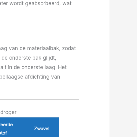
beter wordt geabsorbeerd, wat
aag van de materiaalbak, zodat
de onderste bak glijdt,
lt in de onderste laag. Het
ellaagse afdichting van
fdroger
veerde
Zwavel
Kristalsuiker
stof