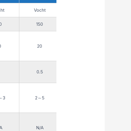
ht
Vocht
Vocht
0
150
1600
0
20
3
0.5
0.12
～3
2～5
0.2～1
A
N/A
N/A