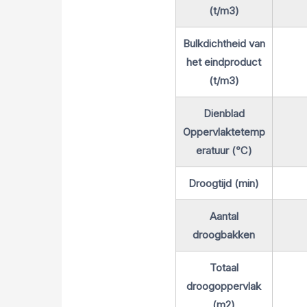
(t/m3)
Bulkdichtheid van
het eindproduct
(t/m3)
Dienblad
Oppervlaktetemp
eratuur (℃)
Droogtijd (min)
Aantal
droogbakken
Totaal
droogoppervlak
(m2)