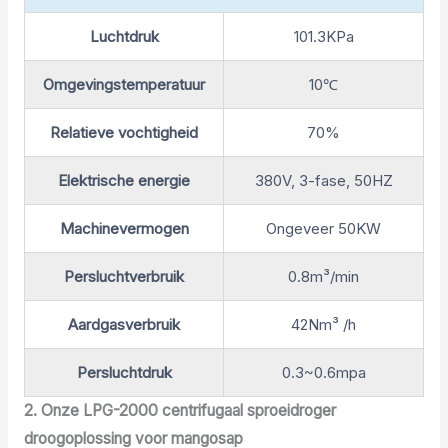
Luchtdruk
101.3KPa
Omgevingstemperatuur
10℃
Relatieve vochtigheid
70%
Elektrische energie
380V, 3-fase, 50HZ
Machinevermogen
Ongeveer 50KW
Persluchtverbruik
0.8m³/min
Aardgasverbruik
42Nm³ /h
Persluchtdruk
0.3~0.6mpa
2. Onze LPG-2000 centrifugaal sproeidroger
droogoplossing voor mangosap