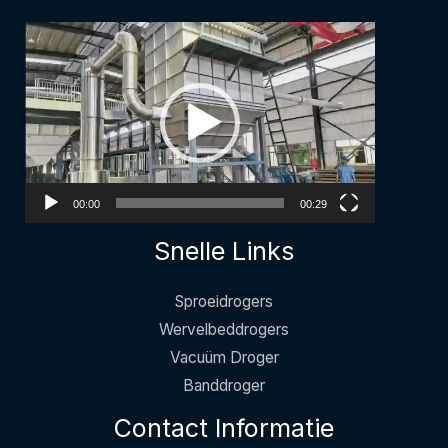
Video
Player
00:00
00:29
Snelle Links
Sproeidrogers
Wervelbeddrogers
Vacuüm Droger
Banddroger
Contact Informatie