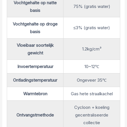
Vochtgehalte op natte
75% (gratis water)
basis
Vochtgehalte op droge
≤3% (gratis water)
basis
Vloeibaar soortelijk
1.2kg/cm³
gewicht
Invoertemperatuur
10~12℃
Ontladingstemperatuur
Ongeveer 35℃
Warmtebron
Gas hete straalkachel
Cycloon + koeling
Ontvangstmethode
gecentraliseerde
collectie