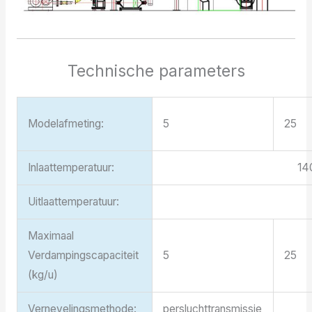
Technische parameters
Modelafmeting:
5
25
Inlaattemperatuur:
14
Uitlaattemperatuur:
Maximaal
Verdampingscapaciteit
5
25
(kg/u)
Vernevelingsmethode:
persluchttransmissie