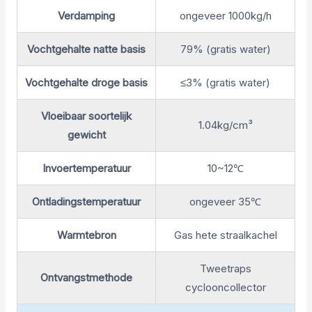
Verdamping
ongeveer 1000kg/h
Vochtgehalte natte basis
79% (gratis water)
Vochtgehalte droge basis
≤3% (gratis water)
Vloeibaar soortelijk
1.04kg/cm³
gewicht
Invoertemperatuur
10~12℃
Ontladingstemperatuur
ongeveer 35℃
Warmtebron
Gas hete straalkachel
Tweetraps
Ontvangstmethode
cyclooncollector