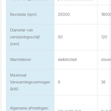
Revolutie (rpm)
25000
1800
Diameter van
verstuivingsschijf
50
120
(mm)
Warmtebron
elektriciteit
stoom
Maximaal
Verwarmingsvermogen
9
36
(kW)
Algemene afmetingen: