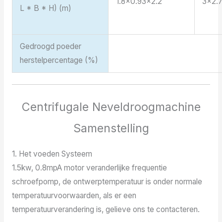
1.8×0.93×2.2
3×2.
L * B * H) (m)
Gedroogd poeder
herstelpercentage (%)
Centrifugale Neveldroogmachine
Samenstelling
1. Het voeden Systeem
1.5kw, 0.8mpA motor veranderlijke frequentie
schroefpomp, de ontwerptemperatuur is onder normale
temperatuurvoorwaarden, als er een
temperatuurverandering is, gelieve ons te contacteren.