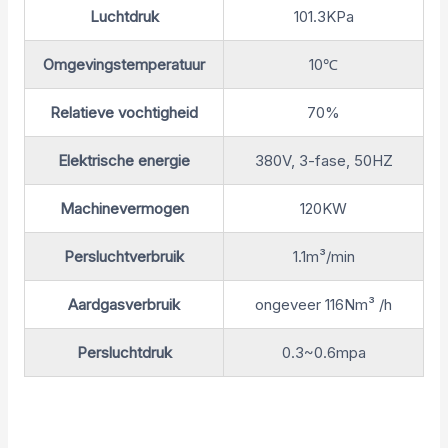
Luchtdruk
101.3KPa
Omgevingstemperatuur
10℃
Relatieve vochtigheid
70%
Elektrische energie
380V, 3-fase, 50HZ
Machinevermogen
120KW
Persluchtverbruik
1.1m³/min
Aardgasverbruik
ongeveer 116Nm³ /h
Persluchtdruk
0.3~0.6mpa