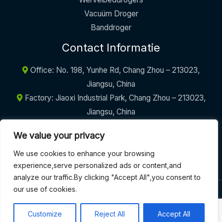
Vacuüm Droger
Banddroger
Contact Informatie
Office: No. 198, Yunhe Rd, Chang Zhou – 213023,
Jiangsu, China
Factory: Jiaoxi Industrial Park, Chang Zhou – 213023,
Jiangsu, China
+86-17605290094
We value your privacy
info@griffinmachinery.com
We use cookies to enhance your browsing
experience,serve personalized ads or content,and
analyze our traffic.By clicking "Accept All",you consent to
our use of cookies.
COPYRIGHT © 2026 | GRIFFIN MACHINERY
Algemene Voorwaarden
|
Privacybeleid
Customize
Reject All
Accept All