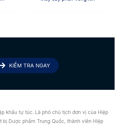
KIỂM TRA NGAY
p khẩu tự túc. Là phó chủ tịch đơn vị của Hiệp
t bị Dược phẩm Trung Quốc, thành viên Hiệp