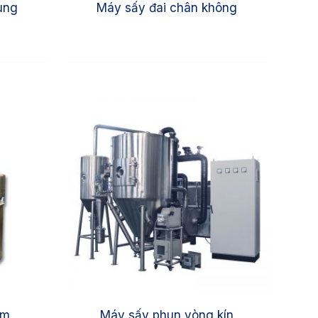
ung
Máy sấy đai chân không
âm
Máy sấy phun vòng kín