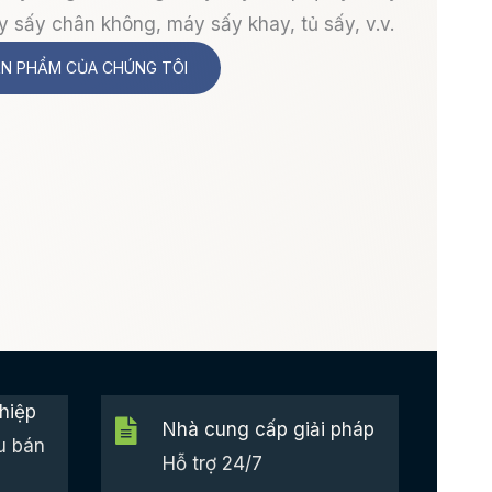
y sấy chân không, máy sấy khay, tủ sấy, v.v.
ẢN PHẨM CỦA CHÚNG TÔI
hiệp
Nhà cung cấp giải pháp
u bán
Hỗ trợ 24/7