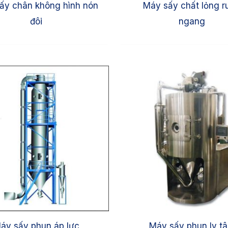
ấy chân không hình nón
Máy sấy chất lỏng r
đôi
ngang
áy sấy phun áp lực
Máy sấy phun ly t