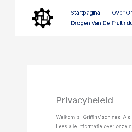
Ga
Startpagina
Over O
naar
de
Drogen Van De Fruitindu
inhoud
Privacybeleid
Welkom bij GriffinMachines! Als
Lees alle informatie over onze 