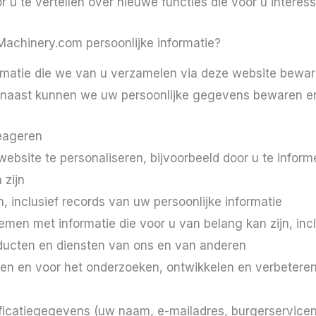
r u te vertellen over nieuwe functies die voor u interess
Machinery.com persoonlijke informatie?
rmatie die we van u verzamelen via deze website bewa
arnaast kunnen we uw persoonlijke gegevens bewaren e
eageren
bsite te personaliseren, bijvoorbeeld door u te inform
 zijn
, inclusief records van uw persoonlijke informatie
men met informatie die voor u van belang kan zijn, inclu
ducten en diensten van ons en van anderen
den en voor het onderzoeken, ontwikkelen en verbetere
ificatiegegevens (uw naam, e-mailadres, burgerservicen