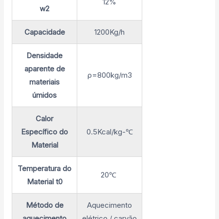
12%
w2
Capacidade
1200Kg/h
Densidade
aparente de
ρ=800kg/m3
materiais
úmidos
Calor
Específico do
0.5Kcal/kg-℃
Material
Temperatura do
20℃
Material t0
Método de
Aquecimento
aquecimento
elétrico / carvão