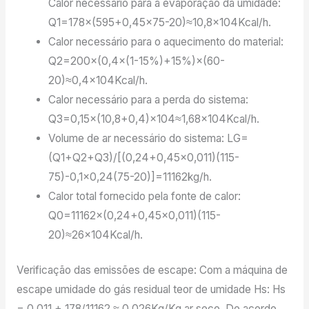
Calor necessário para a evaporação da umidade:
Q1=178×(595+0,45×75-20)≈10,8×104Kcal/h.
Calor necessário para o aquecimento do material:
Q2=200×(0,4×(1-15%)+15%)×(60-
20)≈0,4×104Kcal/h.
Calor necessário para a perda do sistema:
Q3=0,15×(10,8+0,4)×104≈1,68×104Kcal/h.
Volume de ar necessário do sistema: LG=
(Q1+Q2+Q3)/[(0,24+0,45×0,011)(115-
75)-0,1×0,24(75-20)]=11162kg/h.
Calor total fornecido pela fonte de calor:
Q0=11162×(0,24+0,45×0,011)(115-
20)≈26×104Kcal/h.
Verificação das emissões de escape: Com a máquina de
escape umidade do gás residual teor de umidade Hs: Hs
= 0,011 + 178/11162 ≈ 0,026Kg/Kg ar seco. De acordo