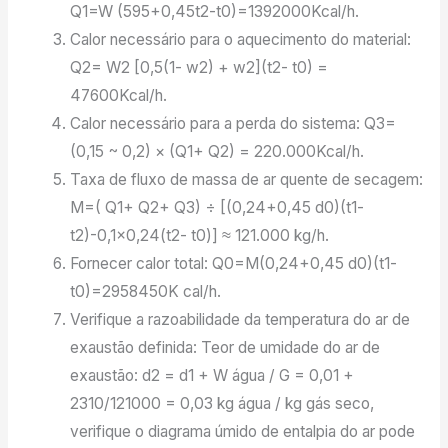
Q1=W (595+0,45t2-t0)=1392000Kcal/h.
Calor necessário para o aquecimento do material:
Q2= W2 [0,5(1- w2) + w2](t2- t0) =
47600Kcal/h.
Calor necessário para a perda do sistema: Q3=
(0,15 ~ 0,2) × (Q1+ Q2) = 220.000Kcal/h.
Taxa de fluxo de massa de ar quente de secagem:
M=( Q1+ Q2+ Q3) ÷ [(0,24+0,45 d0)(t1-
t2)-0,1×0,24(t2- t0)] ≈ 121.000 kg/h.
Fornecer calor total: Q0=M(0,24+0,45 d0)(t1-
t0)=2958450K cal/h.
Verifique a razoabilidade da temperatura do ar de
exaustão definida: Teor de umidade do ar de
exaustão: d2 = d1 + W água / G = 0,01 +
2310/121000 = 0,03 kg água / kg gás seco,
verifique o diagrama úmido de entalpia do ar pode