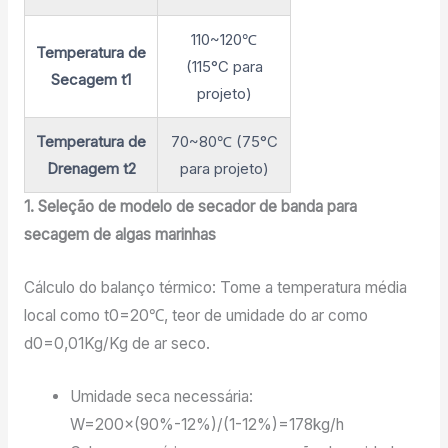
110~120℃
Temperatura de
(115°C para
Secagem t1
projeto)
Temperatura de
70~80℃ (75°C
Drenagem t2
para projeto)
1. Seleção de modelo de secador de banda para
secagem de algas marinhas
Cálculo do balanço térmico: Tome a temperatura média
local como t0=20℃, teor de umidade do ar como
d0=0,01Kg/Kg de ar seco.
Umidade seca necessária:
W=200×(90%-12%)/(1-12%)=178kg/h