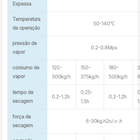
Espessa
Temperatura
50-140℃
de operação
pressão de
0.2-0.8Mpa
vapor
consumo de
120-
150-
180-
vapor
300kg/h
375kg/h
500kg/h
tempo de
0.25-
0.2-1.2h
0.2-1.2h
secagem
1.5h
1
força de
6-30kg.h2o/㎡.h
secagem