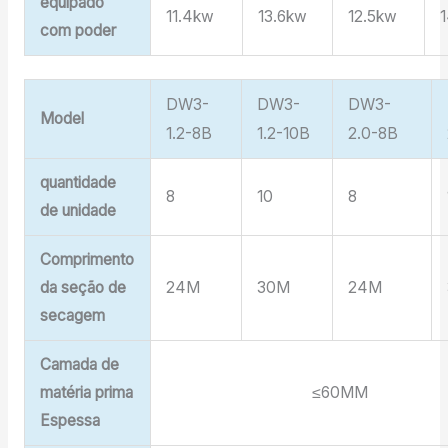
equipado
11.4kw
13.6kw
12.5kw
com poder
DW3-
DW3-
DW3-
Model
1.2-8B
1.2-10B
2.0-8B
quantidade
8
10
8
de unidade
Comprimento
da seção de
24M
30M
24M
secagem
Camada de
matéria prima
≤60MM
Espessa