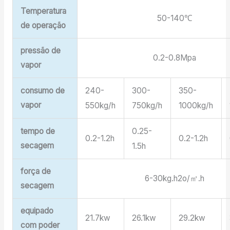
Temperatura
50-140℃
de operação
pressão de
0.2-0.8Mpa
vapor
consumo de
240-
300-
350-
vapor
550kg/h
750kg/h
1000kg/h
tempo de
0.25-
0.2-1.2h
0.2-1.2h
secagem
1.5h
força de
6-30kg.h2o/㎡.h
secagem
equipado
21.7kw
26.1kw
29.2kw
com poder