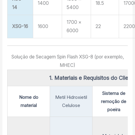
1400
18.5
1700
14
5400
1700 ×
XSG-16
1600
22
220
6000
Solução de Secagem Spin Flash XSG-8 (por exemplo,
MHEC)
1. Materiais e Requisitos do Client
Sistema de
Nome do
Metil Hidroxietil
remoção de
material
Celulose
poeira