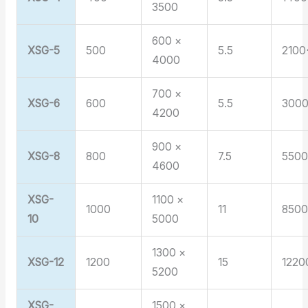
3500
600 ×
XSG-5
500
5.5
2100
4000
700 ×
XSG-6
600
5.5
3000
4200
900 ×
XSG-8
800
7.5
550
4600
XSG-
1100 ×
1000
11
850
10
5000
1300 ×
XSG-12
1200
15
1220
5200
XSG-
1500 ×