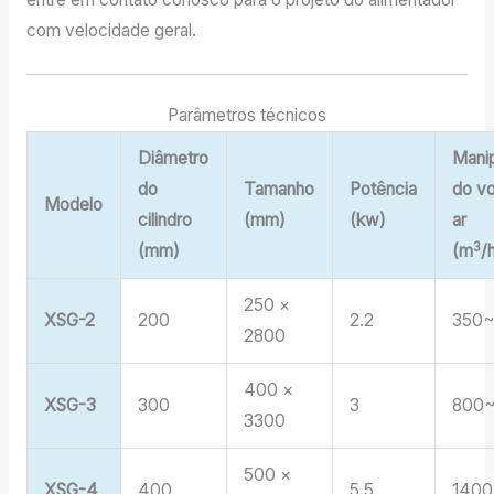
com velocidade geral.
Parâmetros técnicos
Diâmetro
Mani
do
Tamanho
Potência
do v
Modelo
cilindro
(mm)
(kw)
ar
3
(mm)
(m
/
250 ×
XSG-2
200
2.2
350
2800
400 ×
XSG-3
300
3
800~
3300
500 ×
XSG-4
400
5.5
1400