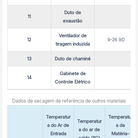
Duto de
11
exaustão
Ventilador de
12
9-26 9D
tiragem induzida
13
Duto de chaminé
Gabinete de
14
Controle Elétrico
Dados de secagem de referência de outros materiais
Temperatur
Temperatur
Temperatur
a do Ar de
a da
a do ar de
Entrada
Matéria-
saída (°C)