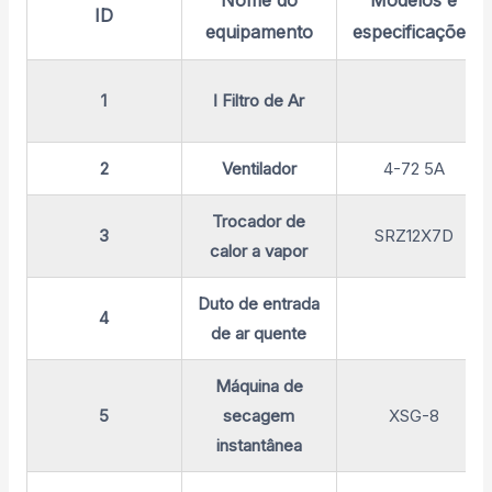
ID
equipamento
especificações
1
Ⅰ Filtro de Ar
2
Ventilador
4-72 5A
Trocador de
3
SRZ12X7D
calor a vapor
Duto de entrada
4
de ar quente
Máquina de
5
secagem
XSG-8
instantânea