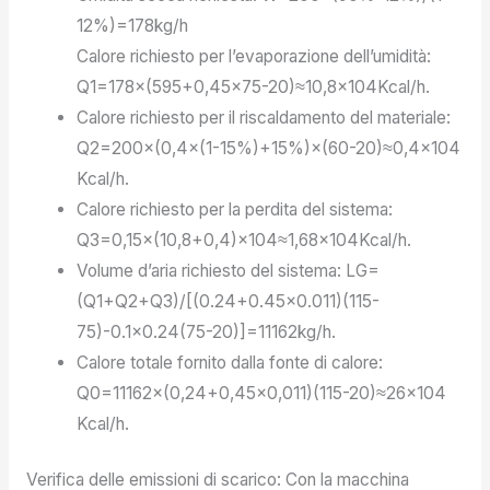
12%)=178kg/h
Calore richiesto per l’evaporazione dell’umidità:
Q1=178×(595+0,45×75-20)≈10,8×104Kcal/h.
Calore richiesto per il riscaldamento del materiale:
Q2=200×(0,4×(1-15%)+15%)×(60-20)≈0,4×104
Kcal/h.
Calore richiesto per la perdita del sistema:
Q3=0,15×(10,8+0,4)×104≈1,68×104Kcal/h.
Volume d’aria richiesto del sistema: LG=
(Q1+Q2+Q3)/[(0.24+0.45×0.011)(115-
75)-0.1×0.24(75-20)]=11162kg/h.
Calore totale fornito dalla fonte di calore:
Q0=11162×(0,24+0,45×0,011)(115-20)≈26×104
Kcal/h.
Verifica delle emissioni di scarico: Con la macchina