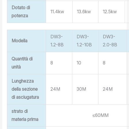
Dotato di
11.4kw
13.6kw
12.5kw
potenza
DW3-
DW3-
DW3-
Modella
1.2-8B
1.2-10B
2.0-8B
Quantità di
8
10
8
unità
Lunghezza
della sezione
24M
30M
24M
di asciugatura
strato di
≤60MM
materia prima