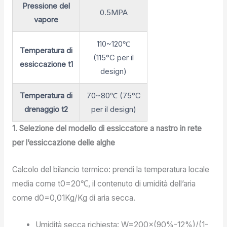
Pressione del
0.5MPA
vapore
110~120℃
Temperatura di
(115°C per il
essiccazione t1
design)
Temperatura di
70~80℃ (75°C
drenaggio t2
per il design)
1. Selezione del modello di essiccatore a nastro in rete
per l’essiccazione delle alghe
Calcolo del bilancio termico: prendi la temperatura locale
media come t0=20℃, il contenuto di umidità dell’aria
come d0=0,01Kg/Kg di aria secca.
Umidità secca richiesta: W=200×(90%-12%)/(1-