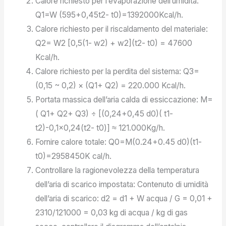
Calore richiesto per l’evaporazione dell’umidità:
Q1=W (595+0,45t2- t0)=1392000Kcal/h.
Calore richiesto per il riscaldamento del materiale:
Q2= W2 [0,5(1- w2) + w2](t2- t0) = 47600
Kcal/h.
Calore richiesto per la perdita del sistema: Q3=
(0,15 ~ 0,2) × (Q1+ Q2) = 220.000 Kcal/h.
Portata massica dell’aria calda di essiccazione: M=
( Q1+ Q2+ Q3) ÷ [(0,24+0,45 d0)( t1-
t2)-0,1×0,24(t2- t0)] ≈ 121.000Kg/h.
Fornire calore totale: Q0=M(0.24+0.45 d0)(t1-
t0)=2958450K cal/h.
Controllare la ragionevolezza della temperatura
dell’aria di scarico impostata: Contenuto di umidità
dell’aria di scarico: d2 = d1 + W acqua / G = 0,01 +
2310/121000 = 0,03 kg di acqua / kg di gas