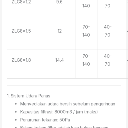
ZLG8×1.2
9.6
140
70
70-
40-
ZLG8×1.5
12
140
70
70-
40-
ZLG8×1.8
14.4
140
70
1. Sistem Udara Panas
Menyediakan udara bersih sebelum pengeringan
Kapasitas filtrasi: 8000m3 / jam (maks)
Penurunan tekanan: 50Pa
Bahan: bahan filter adalah kain bukan tenunan