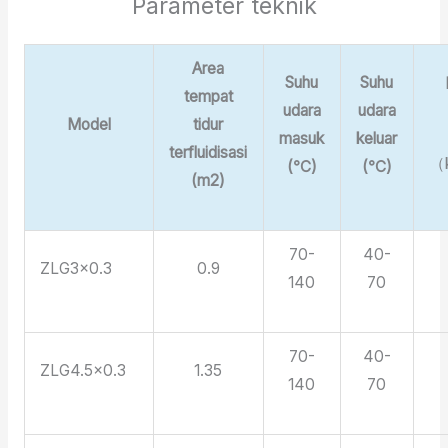
Parameter teknik
Area
Suhu
Suhu
tempat
udara
udara
Model
tidur
masuk
keluar
terfluidisasi
（
(℃)
(℃)
(m2)
70-
40-
ZLG3×0.3
0.9
140
70
70-
40-
ZLG4.5×0.3
1.35
140
70