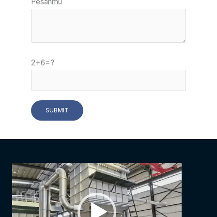
Pesanmu
2+6=?
مشغل
الفيديو