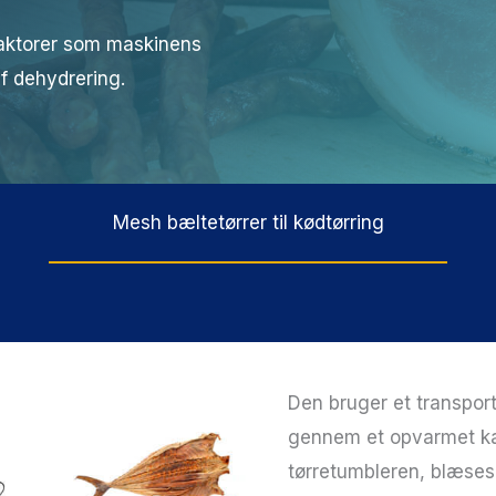
faktorer som maskinens
f dehydrering.
Mesh bæltetørrer til kødtørring
Den bruger et transport
gennem et opvarmet k
tørretumbleren, blæse