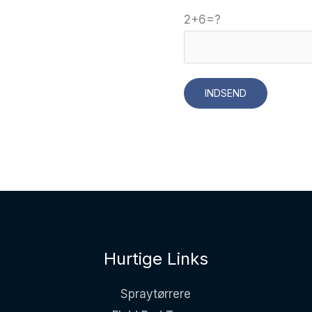
2+6=?
Hurtige Links
Spraytørrere