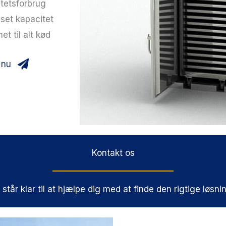
itetsforbrug
et kapacitet
et til alt kød
 nu
Kontakt os
tår klar til at hjælpe dig med at finde den rigtige løsning