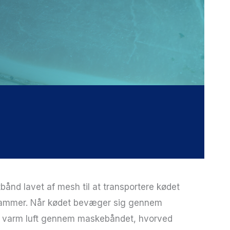
bånd lavet af mesh til at transportere kødet
ammer. Når kødet bevæger sig gennem
s varm luft gennem maskebåndet, hvorved