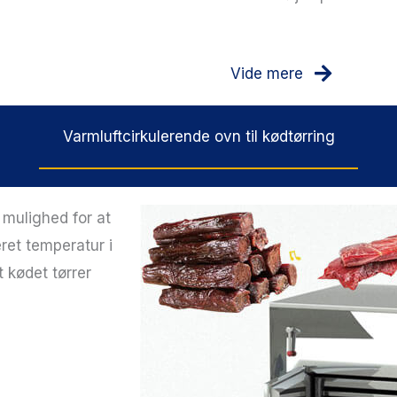
Vide mere
Varmluftcirkulerende ovn til kødtørring
mulighed for at
eret temperatur i
t kødet tørrer