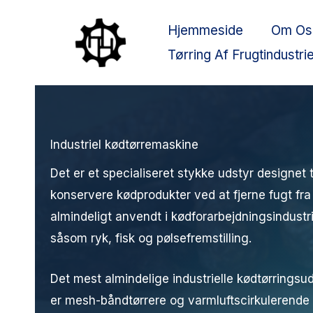
Gå
Hjemmeside
Om Os
til
indholdet
Tørring Af Frugtindustri
Industriel kødtørremaskine
Det er et specialiseret stykke udstyr designet 
konservere kødprodukter ved at fjerne fugt fr
almindeligt anvendt i kødforarbejdningsindustrie
såsom ryk, fisk og pølsefremstilling.
Det mest almindelige industrielle kødtørringsud
er mesh-båndtørrere og varmluftscirkulerende