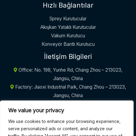
Hızlı Bağlantılar
Sprey Kurutucular
Akışkan Yataklı Kurutucular
Vakum Kurutucu
Konveyör Bantlı Kurutucu
İletişim Bilgileri
Office: No. 198, Yunhe Rd, Chang Zhou – 213023,
Jiangsu, China
Factory: Jiaoxi Industrial Park, Chang Zhou – 213023,
Jiangsu, China
+86-17605290094
We value your privacy
info@griffinmachinery.com
We use cookies to enhance your browsing experience,
serve personalized ads or content, and analyze our
traffic. By clicking "Accept All", you consent to our use of