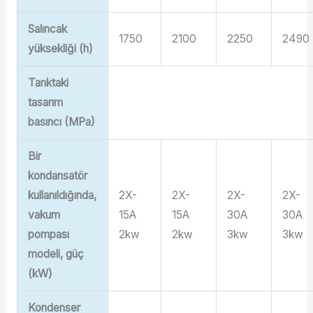
Salıncak
1750
2100
2250
2490
yüksekliği (h)
Tanktaki
tasarım
basıncı (MPa)
Bir
kondansatör
kullanıldığında,
2X-
2X-
2X-
2X-
vakum
15A
15A
30A
30A
pompası
2kw
2kw
3kw
3kw
modeli, güç
(kW)
Kondenser