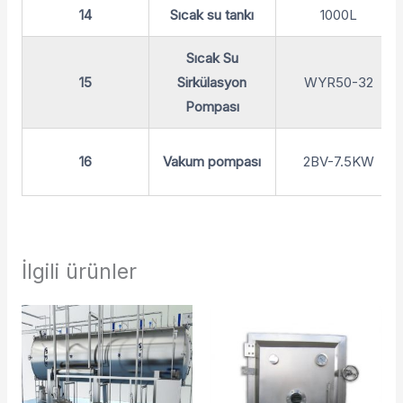
14
Sıcak su tankı
1000L
Sıcak Su
15
Sirkülasyon
WYR50-32
Pompası
16
Vakum pompası
2BV-7.5KW
İlgili ürünler