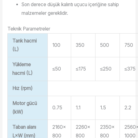
Son derece düşük kalıntı uçucu içeriğine sahip
malzemeler gereklidir.
Teknik Parametreler
Tank hacmi
100
350
500
750
(L)
Yükleme
≤50
≤175
≤250
≤375
hacmi (L)
Hız (rpm)
Motor gücü
0.75
1.1
1.5
2.2
(kW)
Taban alanı
2160×
2260×
2350×
2560
L×W (mm)
800
800
800
1000