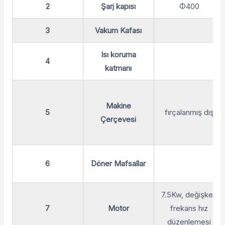
2
Şarj kapısı
Φ400
3
Vakum Kafası
Isı koruma
4
katmanı
Makine
5
fırçalanmış dış
Çerçevesi
6
Döner Mafsallar
7.5Kw, değişken
7
Motor
frekans hız
düzenlemesi