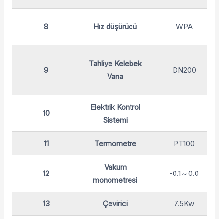
8
Hız düşürücü
WPA
Tahliye Kelebek
9
DN200
Vana
Elektrik Kontrol
10
Sistemi
11
Termometre
PT100
Vakum
12
-0.1～0.0
monometresi
13
Çevirici
7.5Kw