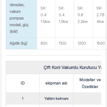
olmadan,
SK-
SK-
SK-
SK-
vakum
0.4
0.4
0.8
2.7B
pompası
1.5kw
1.5kw
2.2kw
4kw
modeli, güç
(kW)
Ağırlık (kg)
800
1100
1200
1500
Çift Koni Vakumlu Kurutucu Yapı
Modeller ve
ID
ekipman adı
Özellikler
1
Yalıtım katmanı