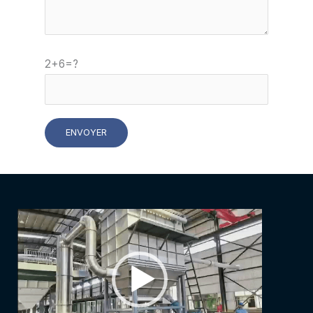
2+6=?
Video
Player