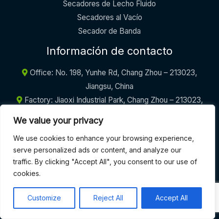
Secadores de Lecho Fluido
Secadores al Vacío
Secador de Banda
Información de contacto
Office: No. 198, Yunhe Rd, Chang Zhou – 213023,
Jiangsu, China
Factory: Jiaoxi Industrial Park, Chang Zhou – 213023,
Jiangsu, China
We value your privacy
+86-17605290094
We use cookies to enhance your browsing experience,
info@griffinmachinery.com
serve personalized ads or content, and analyze our
traffic. By clicking "Accept All", you consent to our use of
cookies.
COPYRIGHT © 2026 | GRIFFIN MACHINERY
Customize
Reject All
Accept All
Términos y condiciones
|
Política de privacidad