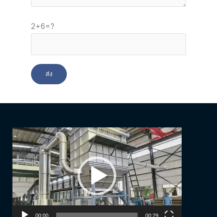
2+6=?
Video
Player
00:00
00:29