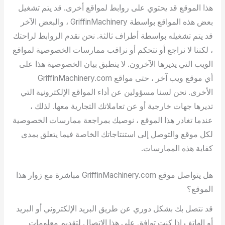
هذا الموقع قد يحتوي على روابط لمواقع أخرى. قد يتم تشغيل
بعض هذه المواقع بواسطة GriffinMachinery ، والبعض الآخر
قد يتم تشغيله بواسطة أطراف ثالثة. نحن نقدم الروابط لراحتك
، لكننا لا نراجع أو نتحكم أو نراقب ممارسات الخصوصية لمواقع
الويب التي يديرها الآخرون. لا ينطبق بيان الخصوصية هذا على
أي موقع ويب آخر ، حتى مواقع GriffinMachinery.com
الأخرى. نحن لسنا مسؤولين عن أداء المواقع الإلكترونية التي
تديرها جهات خارجية أو عن تعاملاتك التجارية معها. لذلك ،
عندما تغادر هذا الموقع ، نوصيك بمراجعة ممارسات الخصوصية
لكل موقع والتوصل إلى استنتاجاتك الخاصة فيما يتعلق بمدى
كفاية هذه الممارسات.
هل يتواصل موقع GriffinMachinery.com مباشرة مع زوار هذا
الموقع؟
قد نتصل بك بشكل دوري عن طريق البريد الإلكتروني أو البريد
أو الهاتف إذا كنت توافق على هذا الاتصال لتقديم معلومات